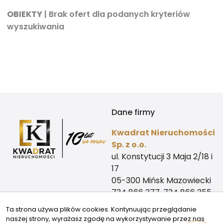
OBIEKTY
| Brak ofert dla podanych kryteriów
wyszukiwania
Dane firmy
Kwadrat Nieruchomości
Sp. z o.o.
ul. Konstytucji 3 Maja 2/18 i
17
05-300 Mińsk Mazowiecki
734 866 377, 734 866 355
biuro@kwadrat-
Ta strona używa plików cookies. Kontynuując przeglądanie
nieruchomosci.com
naszej strony, wyrażasz zgodę na wykorzystywanie przez nas