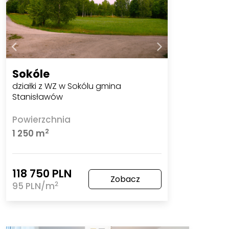
Sokóle
działki z WZ w Sokólu gmina
Stanisławów
Powierzchnia
2
1 250 m
118 750 PLN
Zobacz
2
95 PLN/m