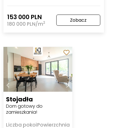
153 000 PLN
Zobacz
2
180 000 PLN/m
Stojadła
Dom gotowy do
zamieszkania!
Liczba pokoi
Powierzchnia