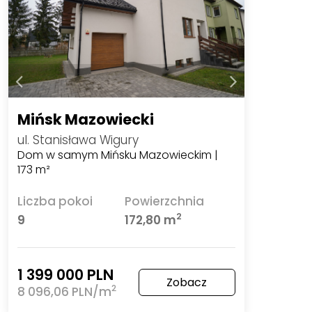
Mińsk Mazowiecki
ul. Stanisława Wigury
Dom w samym Mińsku Mazowieckim |
173 m²
Liczba pokoi
Powierzchnia
2
9
172,80 m
1 399 000 PLN
Zobacz
2
8 096,06 PLN/m