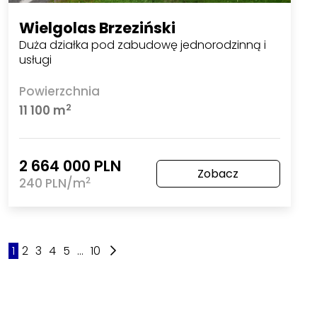
Wielgolas Brzeziński
Duża działka pod zabudowę jednorodzinną i
usługi
Powierzchnia
2
11 100 m
2 664 000 PLN
Zobacz
2
240 PLN/m
1
2
3
4
5
...
10