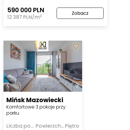
590 000 PLN
Zobacz
2
12 387 PLN/m
Mińsk Mazowiecki
Komfortowe 3 pokoje przy
parku
Liczba pokoi
Powierzchnia
Piętro