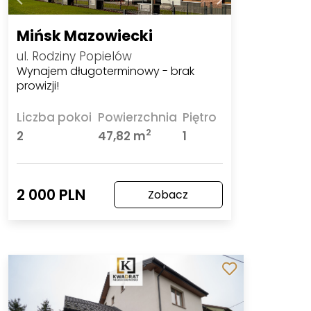
Mińsk Mazowiecki
ul. Rodziny Popielów
Wynajem długoterminowy - brak
prowizji!
Liczba pokoi
Powierzchnia
Piętro
2
2
47,82 m
1
2 000 PLN
Zobacz