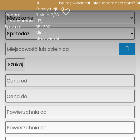
ul.
biuro@kwadrat-nieruchomosci.com
734
0
Konstytucji
Kwadrat
3 Maja 2/18
Nieruchomości
i 17
Sp. z o.o.
05-300
Mińsk
Mazowiecki
mapa