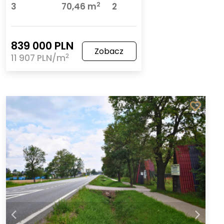
2
3
70,46 m
2
839 000 PLN
Zobacz
2
11 907 PLN/m