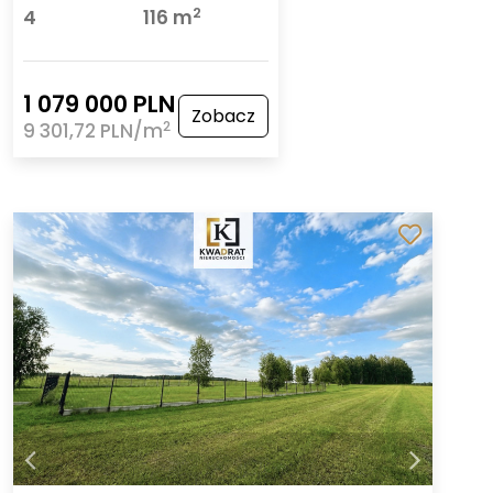
2
4
116 m
1 079 000 PLN
Zobacz
2
9 301,72 PLN/m