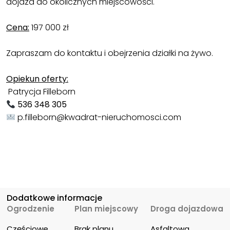
dojazd do okolicznych miejscowości.
Cena:
197 000 zł
Zapraszam do kontaktu i obejrzenia działki na żywo.
Opiekun oferty:
Patrycja Filleborn
536 348 305
p.filleborn@kwadrat-nieruchomosci.com
Dodatkowe informacje
Ogrodzenie
Plan miejscowy
Droga dojazdowa
Częściowe
Brak planu 
Asfaltowa