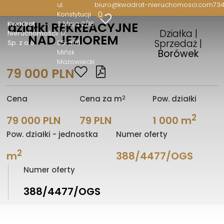
ul.
biuro@kwadrat-nieruchomosci.com
734
0
Konstytucji
Kwadrat
3 Maja 2/18
działki REKREACYJNE
Działka |
Nieruchomości
i 17
NAD JEZIOREM
Sprzedaż |
Sp. z o.o.
05-300
Borówek
Mińsk
Mazowiecki
79 000 PLN
2
Cena
Cena za m
Pow. działki
2
79 000 PLN
79 PLN
1 000 m
Pow. działki - jednostka
Numer oferty
2
m
388/4477/OGS
Numer oferty
388/4477/OGS