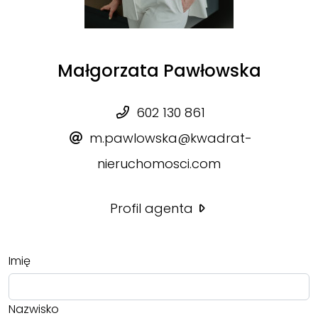
Małgorzata Pawłowska
602 130 861
m.pawlowska@kwadrat-
nieruchomosci.com
Profil agenta
Imię
Nazwisko