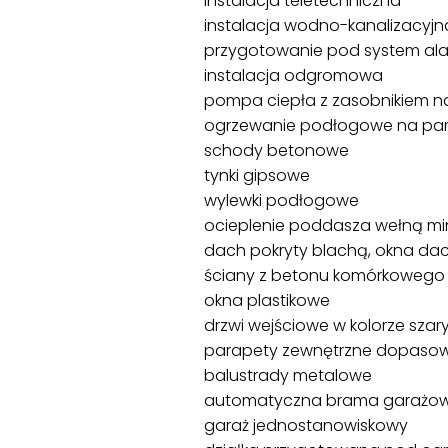
instalacja teletechniczna
instalacja wodno-kanalizacyjn
przygotowanie pod system ala
instalacja odgromowa
pompa ciepła z zasobnikiem 
ogrzewanie podłogowe na parte
schody betonowe
tynki gipsowe
wylewki podłogowe
ocieplenie poddasza wełną m
dach pokryty blachą, okna d
ściany z betonu komórkowego
okna plastikowe
drzwi wejściowe w kolorze sza
parapety zewnętrzne dopasow
balustrady metalowe
automatyczna brama garażowa
garaż jednostanowiskowy