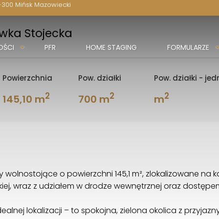
-300 Mińsk Mazowiecki
wka Stojecka
OŚCI
PFR
HOME STAGING
FORMULARZE
Powierzchnia
Pow. działki
Pow. działki - je
2
2
2
145,10 m
700 m
m
wolnostojące o powierzchni 145,1 m², zlokalizowane n
kiej, wraz z udziałem w drodze wewnętrznej oraz dostęp
ealnej lokalizacji – to spokojna, zielona okolica z przy