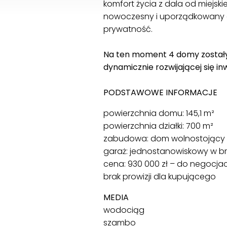
komfort życia z dala od miejsk
nowoczesny i uporządkowany cha
prywatność.
Na ten moment 4 domy zostały 
dynamicznie rozwijającej się in
PODSTAWOWE INFORMACJE
powierzchnia domu: 145,1 m²
powierzchnia działki: 700 m²
zabudowa: dom wolnostojący
garaż: jednostanowiskowy w b
cena: 930 000 zł – do negocjac
brak prowizji dla kupującego
MEDIA
wodociąg
szambo