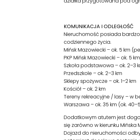
działka przygotowana pod ogró
KOMUNIKACJA I ODLEGŁOŚĆ
Nieruchomość posiada bardzo d
codziennego życia.
Mińsk Mazowiecki – ok. 5 km (peł
PKP Mińsk Mazowiecki – ok. 5 k
Szkoła podstawowa – ok. 2–3 
Przedszkole – ok. 2–3 km
Sklepy spożywcze – ok. 1–2 km
Kościół – ok. 2 km
Tereny rekreacyjne / lasy – w b
Warszawa – ok. 35 km (ok. 40
Dodatkowym atutem jest dogod
się zarówno w kierunku Mińska 
Dojazd do nieruchomości odbyw