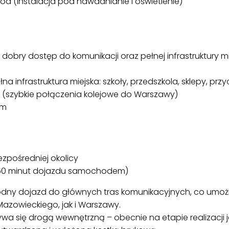
d (instalacja pod nawadnianie i oświetlenie)
obry dostęp do komunikacji oraz pełnej infrastruktury m
na infrastruktura miejska: szkoły, przedszkola, sklepy, prz
m (szybkie połączenia kolejowe do Warszawy)
km
ezpośredniej okolicy
–50 minut dojazdu samochodem)
ny dojazd do głównych tras komunikacyjnych, co umożl
Mazowieckiego, jak i Warszawy.
a się drogą wewnętrzną – obecnie na etapie realizacji j