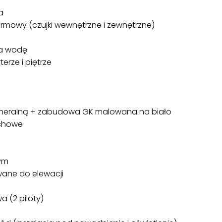
a
rmowy (czujki wewnętrzne i zewnętrzne)
na wodę
rze i piętrze
ineralną + zabudowa GK malowana na biało
achowe
rym
ane do elewacji
 (2 piloty)