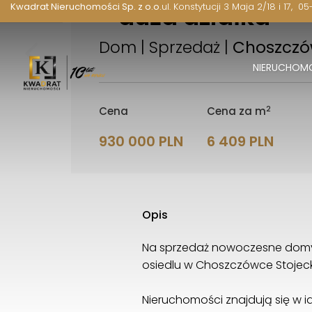
- duża działka
Kwadrat Nieruchomości Sp. z o.o.
ul. Konstytucji 3 Maja 2/18 i 17
05
Dom | Sprzedaż |
Choszczó
NIERUCHOM
2
Cena
Cena za m
930 000 PLN
6 409 PLN
Opis
Na sprzedaż nowoczesne domy 
osiedlu w Choszczówce Stojec
Nieruchomości znajdują się w id