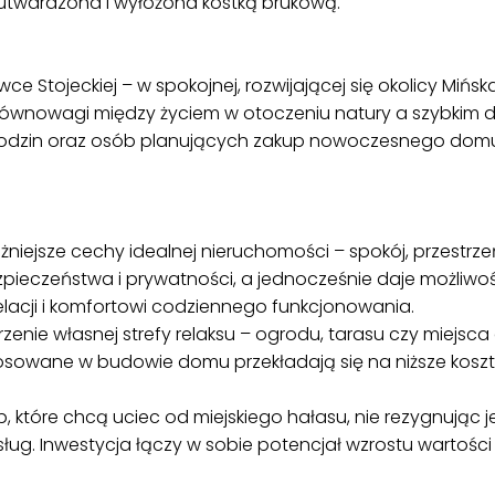
utwardzona i wyłożona kostką brukową.
e Stojeckiej – w spokojnej, rozwijającej się okolicy Mińs
 równowagi między życiem w otoczeniu natury a szybkim 
rodzin oraz osób planujących zakup nowoczesnego domu
żniejsze cechy idealnej nieruchomości – spokój, przestr
pieczeństwa i prywatności, a jednocześnie daje możliwoś
elacji i komfortowi codziennego funkcjonowania.
zenie własnej strefy relaksu – ogrodu, tarasu czy miejsca
sowane w budowie domu przekładają się na niższe koszt
, które chcą uciec od miejskiego hałasu, nie rezygnując 
sług. Inwestycja łączy w sobie potencjał wzrostu wartoś