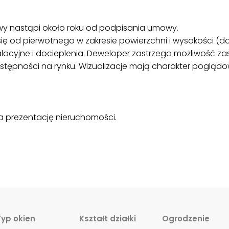
y nastąpi około roku od podpisania umowy.
ię od pierwotnego w zakresie powierzchni i wysokości (d
lacyjne i docieplenia. Deweloper zastrzega możliwość z
tępności na rynku. Wizualizacje mają charakter poglądow
a prezentację nieruchomości.
Typ okien
Kształt działki
Ogrodzenie