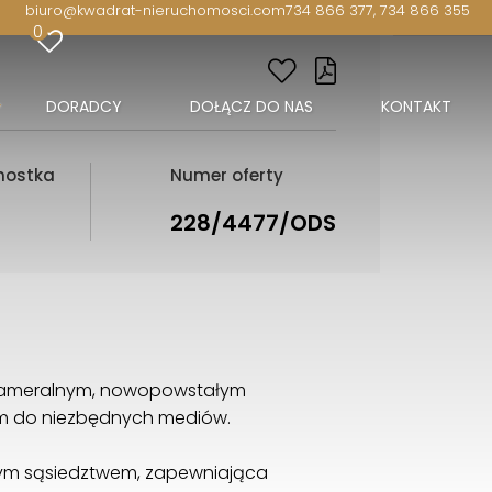
biuro@kwadrat-nieruchomosci.com
734 866 377, 734 866 355
0
DORADCY
DOŁĄCZ DO NAS
KONTAKT
dnostka
Numer oferty
228/4477/ODS
a kameralnym, nowopowstałym
em do niezbędnych mediów.
jaznym sąsiedztwem, zapewniająca