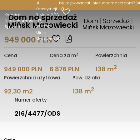
ul.
biuro@kwadrat-nieruchomosci.com
734
0
Konstytucji
Kwadrat
3 Maja 2/18
Dom na sprzedaż
Dom | Sprzedaż |
Nieruchomości
i 17
Mińsk Mazowiecki
Mińsk Mazowiecki
Sp. z o.o.
05-300
Mińsk
949 000 PLN
Mazowiecki
2
Cena
Cena za m
Powierzchnia
2
949 000 PLN
6 876 PLN
138 m
Powierzchnia użytkowa
Pow. działki
2
92,30 m2
138 m
Numer oferty
216/4477/ODS