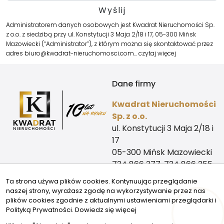
Administratorem danych osobowych jest Kwadrat Nieruchomości Sp.
z o.o. z siedzibą przy ul. Konstytucji 3 Maja 2/18 i 17, 05-300 Mińsk
Mazowiecki (“Administrator”), z którym można się skontaktować przez
adres biuro@kwadrat-nieruchomosci.com…
czytaj więcej
Dane firmy
Kwadrat Nieruchomości
Sp. z o.o.
ul. Konstytucji 3 Maja 2/18 i
17
05-300 Mińsk Mazowiecki
734 866 377, 734 866 355
biuro@kwadrat-
Ta strona używa plików cookies. Kontynuując przeglądanie
nieruchomosci.com
naszej strony, wyrażasz zgodę na wykorzystywanie przez nas
Kontakt
Znajdziesz nas tu
plików cookies zgodnie z aktualnymi ustawieniami przeglądarki i
Polityką Prywatności.
Dowiedz się więcej
biuro@kwadrat-
Hej! Chętnie Ci pomogę