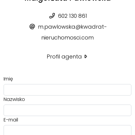
602 130 861
m.pawlowska@kwadrat-
nieruchomosci.com
Profil agenta
Imię
Nazwisko
E-mail