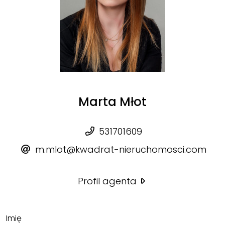
Marta Młot
531701609
m.mlot@kwadrat-nieruchomosci.com
Profil agenta
Imię