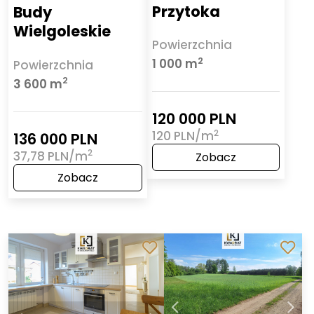
Przytoka
Budy
Wielgoleskie
Powierzchnia
2
1 000 m
Powierzchnia
2
3 600 m
120 000 PLN
2
120 PLN/m
136 000 PLN
2
37,78 PLN/m
Zobacz
Zobacz