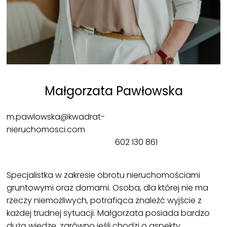
Małgorzata Pawłowska
m.pawlowska@kwadrat-
nieruchomosci.com
602 130 861
Specjalistka w zakresie obrotu nieruchomościami
gruntowymi oraz domami. Osoba, dla której nie ma
rzeczy niemożliwych, potrafiąca znaleźć wyjście z
każdej trudnej sytuacji. Małgorzata posiada bardzo
dużą wiedzę, zarówno jeśli chodzi o aspekty