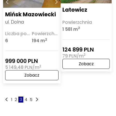
Latowicz
Mińsk Mazowiecki
ul. Dolna
Powierzchnia
2
1 581 m
Liczba pokoi
Powierzchnia
2
6
194 m
124 899 PLN
2
79 PLN/m
999 000 PLN
Zobacz
2
5 149,48 PLN/m
Zobacz
1
2
3
4
5