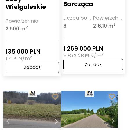
Barcząca
Wielgoleskie
Liczba pokoi
Powierzchnia
Powierzchnia
2
6
216,10 m
2
2 500 m
1 269 000 PLN
135 000 PLN
2
5 872,28 PLN/m
2
54 PLN/m
Zobacz
Zobacz