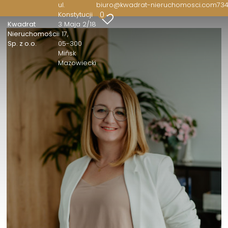
ul.
biuro@kwadrat-nieruchomosci.com
734
0
Konstytucji
Kwadrat
3 Maja 2/18
Nieruchomości
i 17
Sp. z o.o.
05-300
Mińsk
Mazowiecki