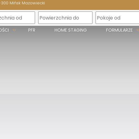
-300 Mińsk Mazowiecki
m
OŚCI
PFR
HOME STAGING
FORMULARZE