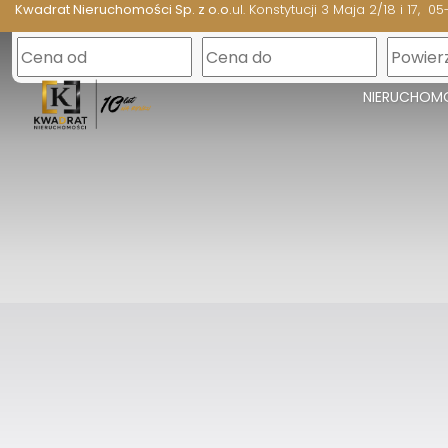
Kwadrat Nieruchomości Sp. z o.o.
ul. Konstytucji 3 Maja 2/18 i 17
05
NIERUCHOM