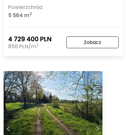
Powierzchnia
2
5 564 m
4 729 400 PLN
Zobacz
2
850 PLN/m