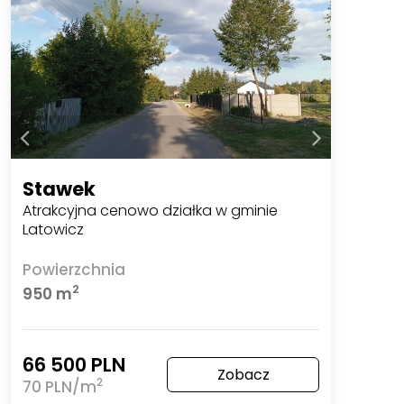
Stawek
Atrakcyjna cenowo działka w gminie
Latowicz
Powierzchnia
2
950 m
66 500 PLN
Zobacz
2
70 PLN/m