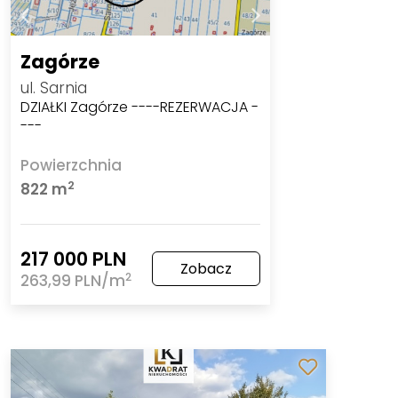
Zagórze
ul. Sarnia
DZIAŁKI Zagórze ----REZERWACJA -
---
Powierzchnia
2
822 m
217 000 PLN
Zobacz
2
263,99 PLN/m