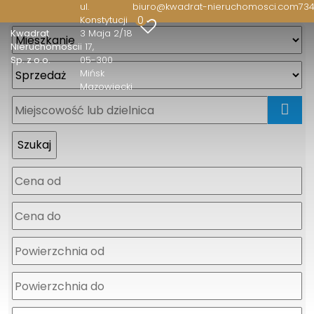
ul.
biuro@kwadrat-nieruchomosci.com
734
0
Konstytucji
Kwadrat
3 Maja 2/18
Nieruchomości
i 17
Sp. z o.o.
05-300
Mińsk
Mazowiecki
mapa