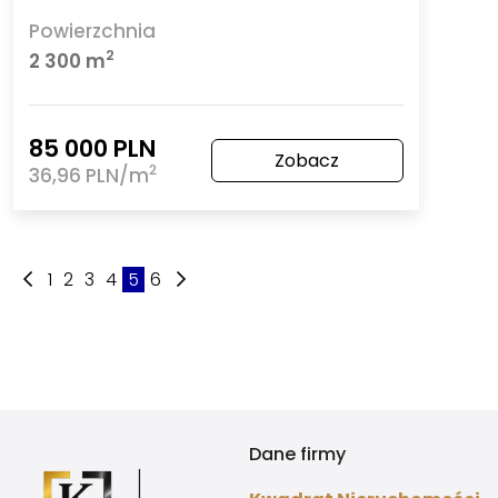
Powierzchnia
2
2 300 m
85 000 PLN
Zobacz
2
36,96 PLN/m
1
2
3
4
5
6
Dane firmy