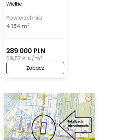
Wielkie
Powierzchnia
2
4 154 m
289 000 PLN
2
69,57 PLN/m
Zobacz