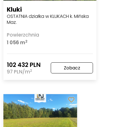
Kluki
OSTATNIA działka w KLUKACH k. Mińska
Maz.
Powierzchnia
2
1 056 m
102 432 PLN
Zobacz
2
97 PLN/m