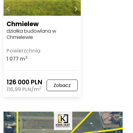
Chmielew
działka budowlana w
Chmielewie
Powierzchnia
2
1 077 m
126 000 PLN
Zobacz
2
116,99 PLN/m