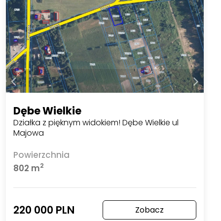
Dębe Wielkie
Działka z pięknym widokiem! Dębe Wielkie ul
Majowa
Powierzchnia
2
802 m
220 000 PLN
Zobacz