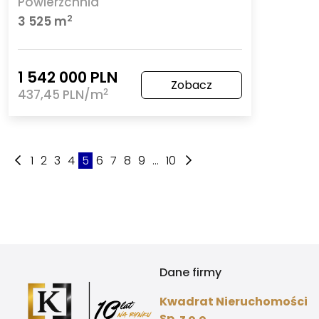
Powierzchnia
2
3 525 m
1 542 000 PLN
Zobacz
2
437,45 PLN/m
1
2
3
4
5
6
7
8
9
...
10
Dane firmy
Kwadrat Nieruchomości
Sp. z o.o.