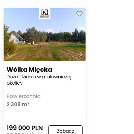
Wólka Mlęcka
Duża działka w malowniczej
okolicy
Powierzchnia
2
2 308 m
199 000 PLN
Zobacz
2