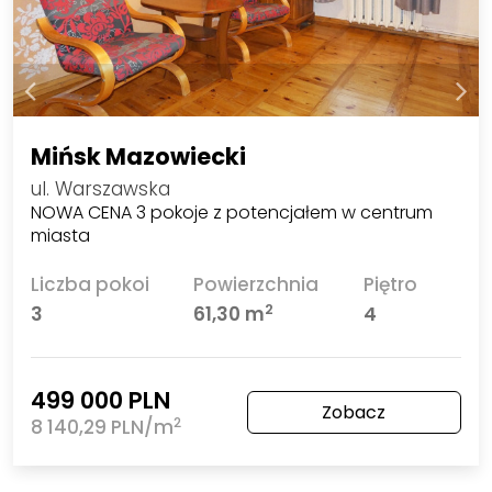
Mińsk Mazowiecki
ul. Warszawska
NOWA CENA 3 pokoje z potencjałem w centrum
miasta
Liczba pokoi
Powierzchnia
Piętro
2
3
61,30 m
4
499 000 PLN
Zobacz
2
8 140,29 PLN/m