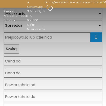
ul.
biuro@kwadrat-nieruchomosci.com
734
0
Konstytucji
Kwadrat
3 Maja 2/18
Nieruchomości
i 17
Sp. z o.o.
05-300
Mińsk
Mazowiecki
mapa