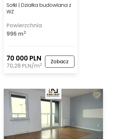
Sołki | Działka budowlana z
WZ
Powierzchnia
2
996 m
70 000 PLN
Zobacz
2
70,28 PLN/m