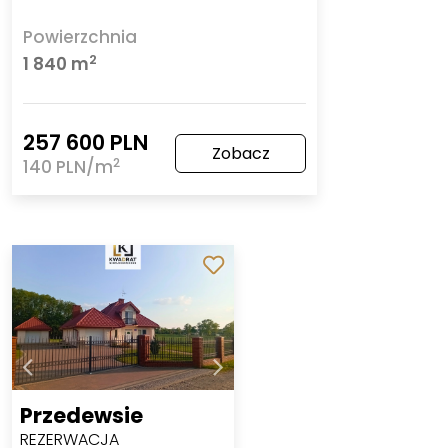
Powierzchnia
2
1 840 m
257 600 PLN
Zobacz
2
140 PLN/m
Przedewsie
REZERWACJA