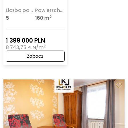
Liczba pokoi
Powierzchnia
2
5
160 m
1 399 000 PLN
2
8 743,75 PLN/m
Zobacz