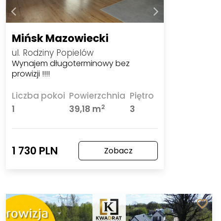
Mińsk Mazowiecki
ul. Rodziny Popielów
Wynajem długoterminowy bez
prowizji !!!!
Liczba pokoi
Powierzchnia
Piętro
2
1
39,18 m
3
1 730 PLN
Zobacz