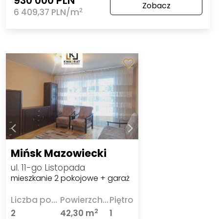
930 000 PLN
Zobacz
2
6 409,37 PLN/m
Mińsk Mazowiecki
ul. 11-go Listopada
mieszkanie 2 pokojowe + garaż
Liczba pokoi
Powierzchnia
Piętro
2
2
42,30 m
1