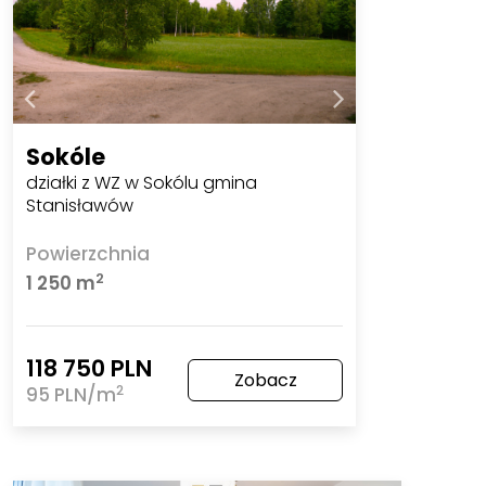
Sokóle
działki z WZ w Sokólu gmina
Stanisławów
Powierzchnia
2
1 250 m
118 750 PLN
Zobacz
2
95 PLN/m