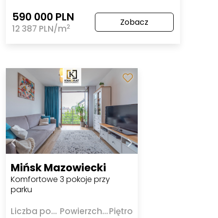
590 000 PLN
Zobacz
2
12 387 PLN/m
Mińsk Mazowiecki
Komfortowe 3 pokoje przy
parku
Liczba pokoi
Powierzchnia
Piętro