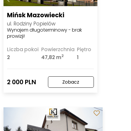
Mińsk Mazowiecki
ul. Rodziny Popielów
Wynajem długoterminowy - brak
prowizji!
Liczba pokoi
Powierzchnia
Piętro
2
2
47,82 m
1
2 000 PLN
Zobacz