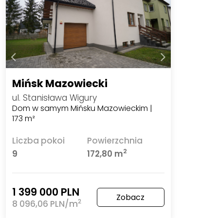
Mińsk Mazowiecki
ul. Stanisława Wigury
Dom w samym Mińsku Mazowieckim |
173 m²
Liczba pokoi
Powierzchnia
2
9
172,80 m
1 399 000 PLN
Zobacz
2
8 096,06 PLN/m