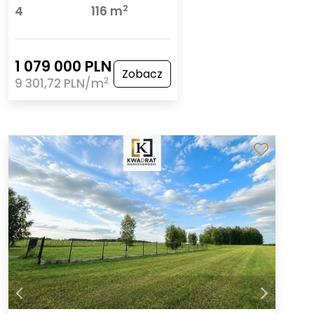
2
4
116 m
1 079 000 PLN
Zobacz
2
9 301,72 PLN/m