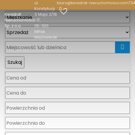
ul.
biuro@kwadrat-nieruchomosci.com
734
0
Konstytucji
Kwadrat
3 Maja 2/18
Nieruchomości
i 17
Sp. z o.o.
05-300
Mińsk
Mazowiecki
mapa