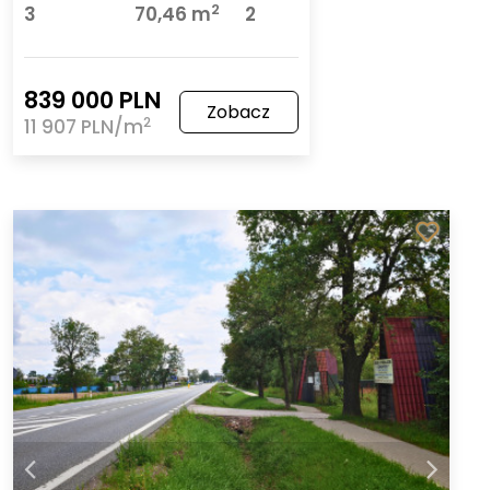
2
3
70,46 m
2
839 000 PLN
Zobacz
2
11 907 PLN/m