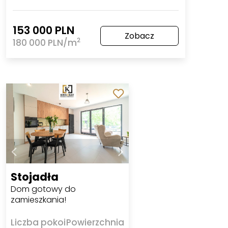
153 000 PLN
Zobacz
2
180 000 PLN/m
Stojadła
Dom gotowy do
zamieszkania!
Liczba pokoi
Powierzchnia