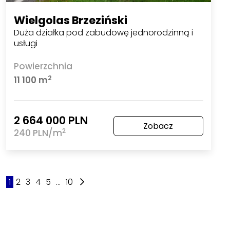
Wielgolas Brzeziński
Duża działka pod zabudowę jednorodzinną i
usługi
Powierzchnia
2
11 100 m
2 664 000 PLN
Zobacz
2
240 PLN/m
1
2
3
4
5
...
10