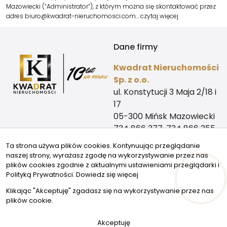
Mazowiecki (“Administrator”), z którym można się skontaktować przez
adres biuro@kwadrat-nieruchomosci.com…
czytaj więcej
Dane firmy
Kwadrat Nieruchomości
Sp. z o.o.
ul. Konstytucji 3 Maja 2/18 i
17
05-300 Mińsk Mazowiecki
734 866 377, 734 866 355
biuro@kwadrat-
Ta strona używa plików cookies. Kontynuując przeglądanie
nieruchomosci.com
naszej strony, wyrażasz zgodę na wykorzystywanie przez nas
Kontakt
Znajdziesz nas tu
plików cookies zgodnie z aktualnymi ustawieniami przeglądarki i
Polityką Prywatności.
Dowiedz się więcej
biuro@kwadrat-
Klikając "Akceptuję" zgadasz się na wykorzystywanie przez nas
nieruchomosci.com
plików cookie.
© 2026 Wszystkie prawa zastrzeżone | Program dla biur
Akceptuję