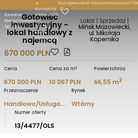
ul.
biuro@kwadrat-nieruchomosci.com
734
0
Konstytucji
Kwadrat
3 Maja 2/18
Gotowiec
Lokal | Sprzedaż |
Nieruchomości
i 17
inwestycyjny -
Mińsk Mazowiecki,
Sp. z o.o.
05-300
lokal handlowy z
ul. Mikołaja
Mińsk
najemcą
Mazowiecki
Kopernika
670 000 PLN
2
Cena
Cena za m
Powierzchnia
2
670 000 PLN
10 067 PLN
66,55 m
Przeznaczenie
Rynek
Handlowo/Usługowe
Wtórny
Numer oferty
13/4477/OLS