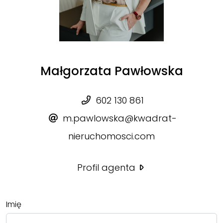
Małgorzata Pawłowska
602 130 861
m.pawlowska@kwadrat-
nieruchomosci.com
Profil agenta
Imię