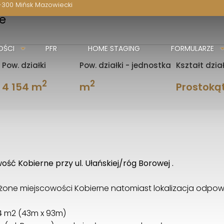
-300 Mińsk Mazowiecki
e
OŚCI
PFR
HOME STAGING
FORMULARZE
Pow. działki
Pow. działki - jednostka
Kształt dział
2
2
4 154 m
m
Prostoką
ość Kobierne przy ul. Ułańskiej/róg Borowej .
łożone miejscowości Kobierne natomiast lokalizacja odpow
4 m2 (43m x 93m)