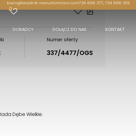
biuro@kwadrat-nieruchomosci.com
734 866 377, 734 866 355
0
DORADCY
DOŁĄCZ DO NAS
KONTAKT
ki
Numer oferty
t
337/4477/OGS
iada Dębe Wielkie.