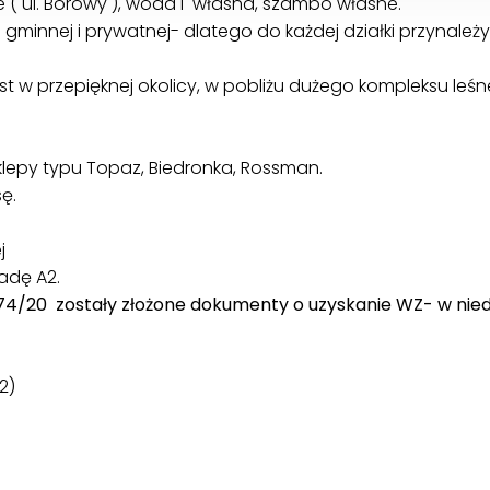
 ( ul. Borowy ), woda i własna, szambo własne.
e gminnej i prywatnej- dlatego do każdej działki przynale
st w przepięknej okolicy, w pobliżu dużego kompleksu leś
 sklepy typu Topaz, Biedronka, Rossman.
sę.
j
radę A2.
74/20 zostały złożone dokumenty o uzyskanie WZ- w niedł
2)