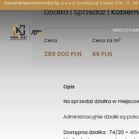
Kwadrat Nieruchomości Sp. z o.o.
ul. Konstytucji 3 Maja 2/18 i 17
05
Działka | Sprzedaż |
Kobiern
NIERUCHOM
2
Cena
Cena za m
289 000 PLN
69 PLN
Opis
Na sprzedaż działka w miejscow
Administracyjnie działki są po
Dostępna działka : 74/20
= 415