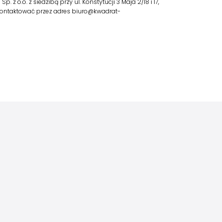
o.o. z siedzibą przy ul. Konstytucji 3 Maja 2/18 i 17,
skontaktować przez adres biuro@kwadrat-