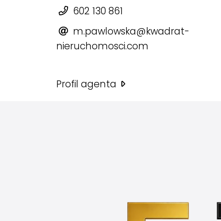
602 130 861
m.pawlowska@kwadrat-
nieruchomosci.com
Profil agenta