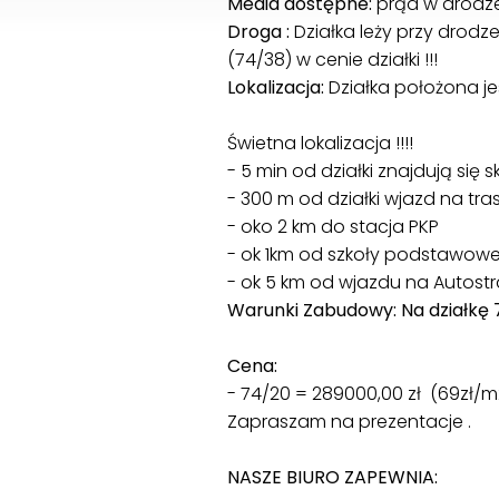
Media dostępne:
prąd w drodze
Droga :
Działka leży przy drodz
(74/38) w cenie działki !!!
Lokalizacja:
Działka położona je
Świetna lokalizacja !!!!
- 5 min od działki znajdują się
- 300 m od działki wjazd na tra
- oko 2 km do stacja PKP
- ok 1km od szkoły podstawowe
- ok 5 km od wjazdu na Autost
Warunki Zabudowy: Na działkę 
Cena:
- 74/20 = 289000,00 zł (69zł/m
Zapraszam na prezentacje .
NASZE BIURO ZAPEWNIA: