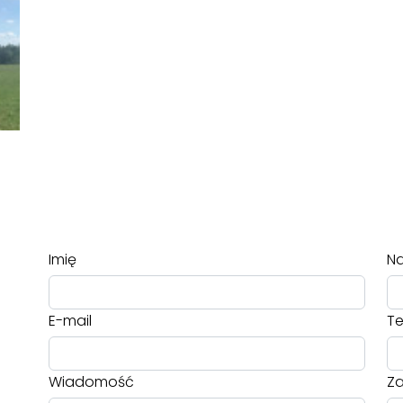
Imię
Na
E-mail
Te
Wiadomość
Za