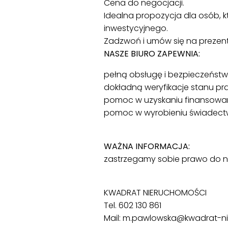
Cena do negocjacji.
Idealna propozycja dla osób, 
inwestycyjnego.
Zadzwoń i umów się na prezent
NASZE BIURO ZAPEWNIA:
pełną obsługę i bezpieczeństwo
dokładną weryfikacje stanu p
pomoc w uzyskaniu finansowa
pomoc w wyrobieniu świadectw
WAŻNA INFORMACJA:
zastrzegamy sobie prawo do n
KWADRAT NIERUCHOMOŚCI
Tel. 602 130 861
Mail: m.pawlowska@kwadrat-n