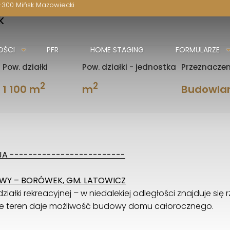
-300 Mińsk Mazowiecki
k
OŚCI
PFR
HOME STAGING
FORMULARZE
Pow. działki
Pow. działki - jednostka
Przeznaczen
2
2
1 100 m
m
Budowla
A -------------------------
OWY – BORÓWEK, GM. LATOWICZ
iałki rekreacyjnej – w niedalekiej odległości znajduje się 
nie teren daje możliwość budowy domu całorocznego.