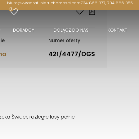
biuro@kwadrat-nieruchomosci.com
734 866 377, 734 866 355
0
DORADCY
DOŁĄCZ DO NAS
KONTAKT
ie
Numer oferty
na
421/4477/OGS
rzeka Świder, rozległe lasy pełne