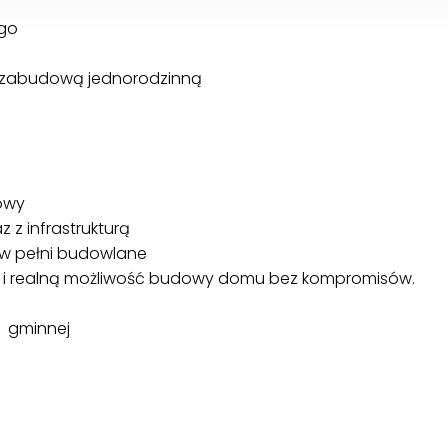
ego
wą zabudową jednorodzinną
owy
z infrastrukturą
ą w pełni budowlane
rę i realną możliwość budowy domu bez kompromisów.
i gminnej