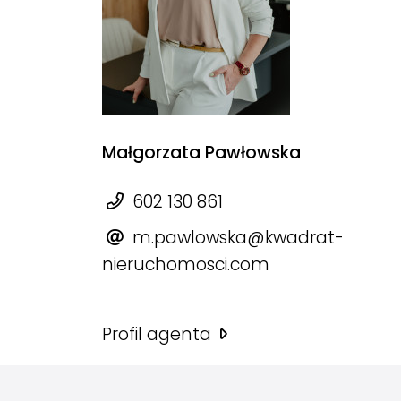
Małgorzata Pawłowska
602 130 861
m.pawlowska@kwadrat-
nieruchomosci.com
Profil agenta