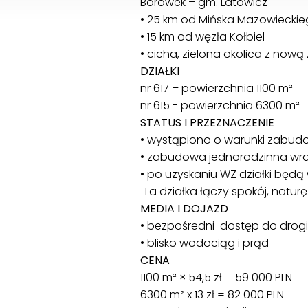
Borówek – gm. Latowicz
• 25 km od Mińska Mazowiecki
• 15 km od węzła Kołbiel
• cicha, zielona okolica z no
DZIAŁKI
nr 617 – powierzchnia 1100 m²
nr 615 - powierzchnia 6300 m²
STATUS I PRZEZNACZENIE
• wystąpiono o warunki zabud
• zabudowa jednorodzinna wraz 
• po uzyskaniu WZ działki będ
Ta działka łączy spokój, natu
MEDIA I DOJAZD
• bezpośredni dostęp do drog
• blisko wodociąg i prąd
CENA
1100 m² × 54,5 zł = 59 000 PLN
6300 m² x 13 zł = 82 000 PLN