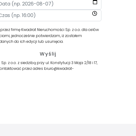
ez firmę Kwadrat Nieruchomości Sp. z o.o. dla celów
iami, jednocześnie potwierdzam, iż zostałem
anych do ich edycji lub usunięcia.
o.o. z siedzibą przy ul. Konstytucji 3 Maja 2/18 i 17,
skontaktować przez adres biuro@kwadrat-