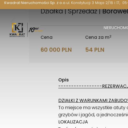
Kwadrat Nieruchomości Sp. z o.o.
ul. Konstytucji 3 Maja 2/18 i 17
05
Działka | Sprzedaż |
Borówe
NIERUCHOM
2
Cena
Cena za m
60 000 PLN
54 PLN
Opis
-----------------REZERWACJ
DZIAŁKI Z WARUNKAMI ZABUD
To miejsce ma wszystkie atuty dz
grzybów i jagód, a jednocześ
LOKALIZACJA