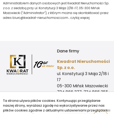
Administratorem danych osobowych jest Kwadrat Nieruchomości Sp.
z o.o. z siedzibą przy ul. Konstytucji 3 Maja 2/18 i 17, 05-300 Mińsk
Mazowiecki (“Administrator”), z którym można się skontaktować przez
adres biuro@kwadrat-nieruchomosci.com…
czytaj więcej
Dane firmy
Kwadrat Nieruchomości
Sp. z o.o.
ul. Konstytucji 3 Maja 2/18 i
17
05-300 Mińsk Mazowiecki
734 866 377, 734 866 355
biuro@kwadrat-
Ta strona używa plików cookies. Kontynuując przeglądanie
nieruchomosci.com
naszej strony, wyrażasz zgodę na wykorzystywanie przez nas
Kontakt
Znajdziesz nas tu
plików cookies zgodnie z aktualnymi ustawieniami przeglądarki i