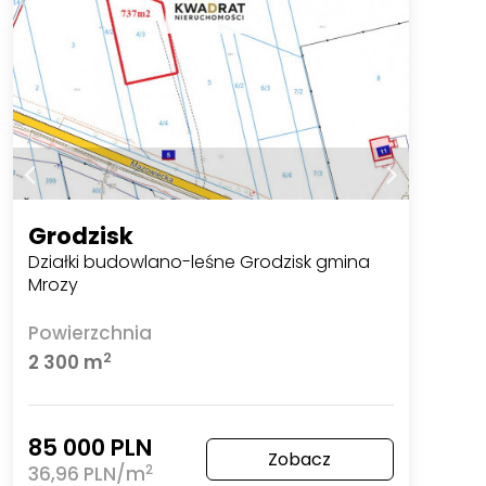
Grodzisk
Działki budowlano-leśne Grodzisk gmina
Mrozy
Powierzchnia
2
2 300 m
85 000 PLN
Zobacz
2
36,96 PLN/m