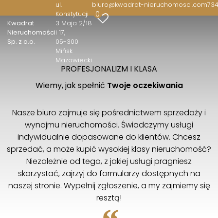
ul.
biuro@kwadrat-nieruchomosci.com
734
0
Konstytucji
Kwadrat
3 Maja 2/18
Nieruchomości
i 17
Sp. z o.o.
05-300
Mińsk
Mazowiecki
PROFESJONALIZM I KLASA
Wiemy, jak spełnić
Twoje oczekiwania
Nasze biuro zajmuje się pośrednictwem sprzedaży i
wynajmu nieruchomości. Świadczymy usługi
indywidualnie dopasowane do klientów. Chcesz
sprzedać, a może kupić wysokiej klasy nieruchomość?
Niezależnie od tego, z jakiej usługi pragniesz
skorzystać, zajrzyj do formularzy dostępnych na
naszej stronie. Wypełnij zgłoszenie, a my zajmiemy się
resztą!