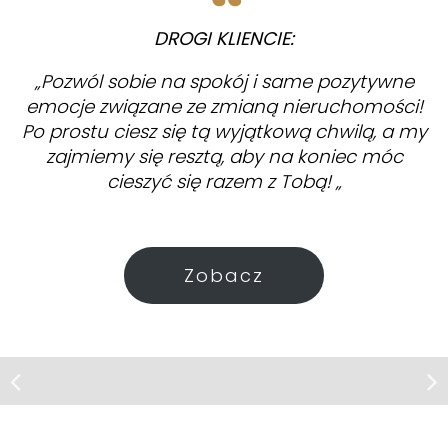
DROGI KLIENCIE:
„Pozwól sobie na spokój i same pozytywne
emocje związane ze zmianą nieruchomości!
Po prostu ciesz się tą wyjątkową chwilą, a my
zajmiemy się resztą, aby na koniec móc
cieszyć się razem z Tobą! „
Zobacz
Działka | Sprzedaż
Grodzisk
Działki budowlano-leśne Grodzisk
gmina Mrozy