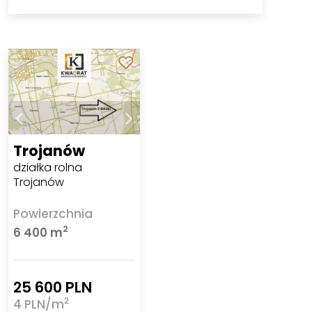
Trojanów
działka rolna
Trojanów
Powierzchnia
2
6 400 m
25 600 PLN
2
4 PLN/m