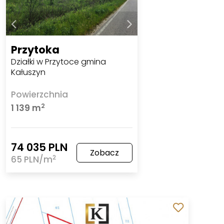
Przytoka
Działki w Przytoce gmina
Kałuszyn
Powierzchnia
2
1 139 m
74 035 PLN
Zobacz
2
65 PLN/m