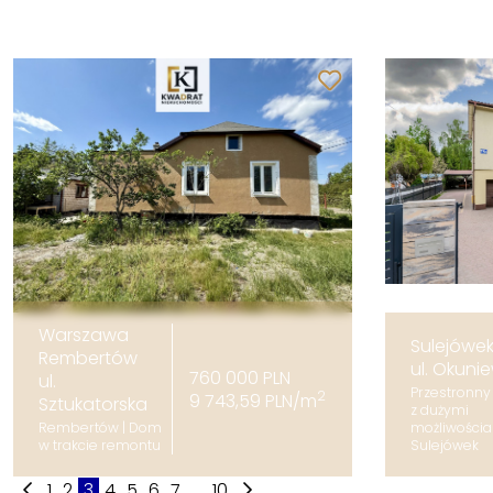
Warszawa
Sulejówe
Rembertów
ul. Okuni
760 000 PLN
ul.
Przestronn
2
9 743,59 PLN/m
Sztukatorska
z dużymi
Rembertów | Dom
możliwościa
w trakcie remontu
Sulejówek
1
2
3
4
5
6
7
...
10