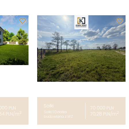
Sołki
 000 PLN
70 000 PLN
Sołki | Działka
2
2
,54 PLN/m
70,28 PLN/m
budowlana z WZ