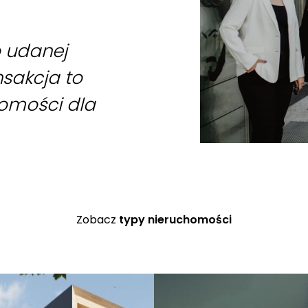
o udanej
nsakcja to
homości dla
Zobacz
typy nieruchomości