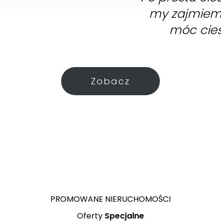
my zajmiemy
móc cies
Zobacz
Mari
Parterowy dom z f
PROMOWANE NIERUCHOMOŚCI
Oferty
Specjalne