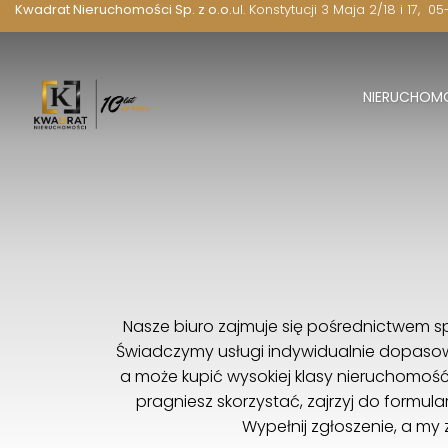
Kwadrat Nieruchomości Sp. z o.o.
ul. Konstytucji 3 Maja 2/18 i 17
05
NIERUCHOM
Nasze biuro zajmuje się pośrednictwem s
Świadczymy usługi indywidualnie dopasow
a może kupić wysokiej klasy nieruchomość? 
pragniesz skorzystać, zajrzyj do formul
Wypełnij zgłoszenie, a my 