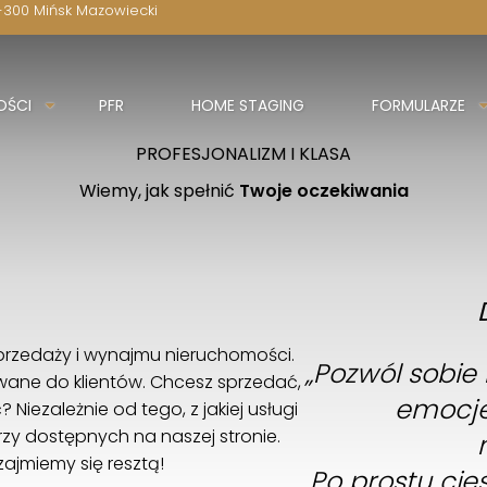
-300 Mińsk Mazowiecki
OŚCI
PFR
HOME STAGING
FORMULARZE
PROFESJONALIZM I KLASA
Wiemy, jak spełnić
Twoje oczekiwania
przedaży i wynajmu nieruchomości.
„Pozwól sobie
ane do klientów. Chcesz sprzedać,
emocje
Niezależnie od tego, z jakiej usługi
arzy dostępnych na naszej stronie.
zajmiemy się resztą!
Po prostu cie