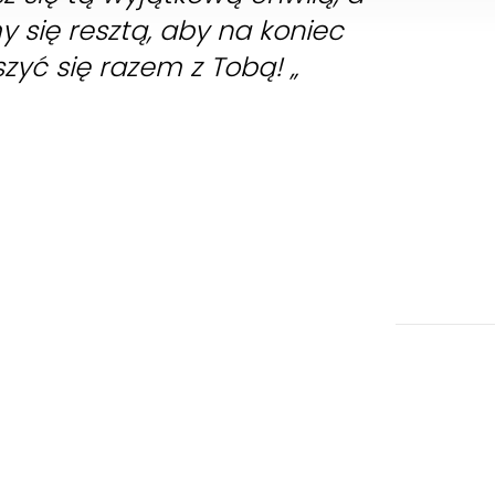
 się resztą, aby na koniec
zyć się razem z Tobą! „
Dom | Sprzedaż
anka, ul. Miodowa
otowoltaiką i ogrodem