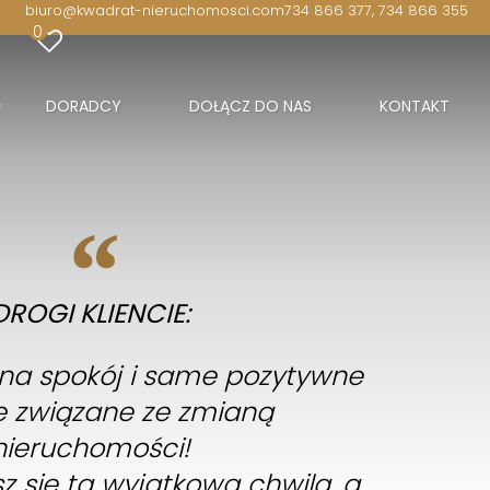
biuro@kwadrat-nieruchomosci.com
734 866 377, 734 866 355
0
DORADCY
DOŁĄCZ DO NAS
KONTAKT
DROGI KLIENCIE:
 na spokój i same pozytywne
 związane ze zmianą
nieruchomości!
sz się tą wyjątkową chwilą, a