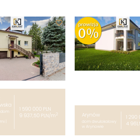
k
ewska
1 590 000 PLN
y dom
2
Arynów
9 937,50 PLN/m
1 290
mi |
dom dwulokalowy
4 961
w Arynowie