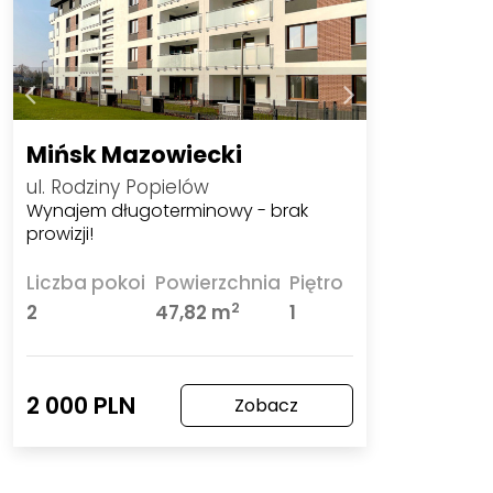
Mińsk Mazowiecki
ul. Rodziny Popielów
Wynajem długoterminowy - brak
prowizji!
Liczba pokoi
Powierzchnia
Piętro
2
2
47,82 m
1
2 000 PLN
Zobacz