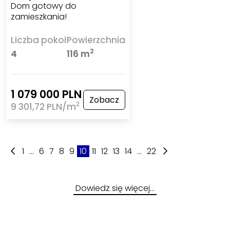
Dom gotowy do
zamieszkania!
Liczba pokoi
Powierzchnia
2
4
116 m
1 079 000 PLN
Zobacz
2
9 301,72 PLN/m
1
...
6
7
8
9
10
11
12
13
14
...
22
Dowiedz się więcej…