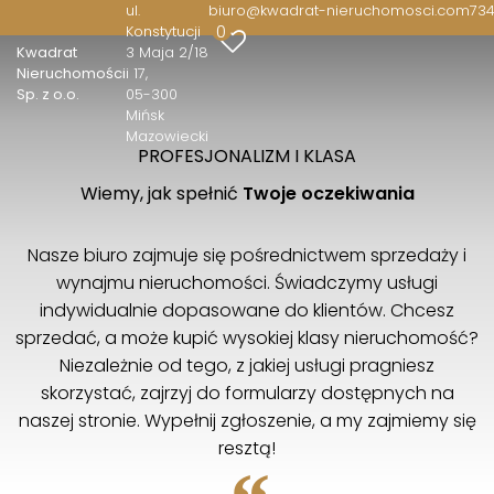
ul.
biuro@kwadrat-nieruchomosci.com
734
0
Konstytucji
Kwadrat
3 Maja 2/18
Nieruchomości
i 17
Sp. z o.o.
05-300
Mińsk
Mazowiecki
PROFESJONALIZM I KLASA
Wiemy, jak spełnić
Twoje oczekiwania
Nasze biuro zajmuje się pośrednictwem sprzedaży i
wynajmu nieruchomości. Świadczymy usługi
indywidualnie dopasowane do klientów. Chcesz
sprzedać, a może kupić wysokiej klasy nieruchomość?
Niezależnie od tego, z jakiej usługi pragniesz
skorzystać, zajrzyj do formularzy dostępnych na
naszej stronie. Wypełnij zgłoszenie, a my zajmiemy się
resztą!