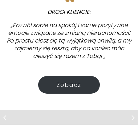
DROGI KLIENCIE:
„Pozwól sobie na spokój i same pozytywne
emocje związane ze zmianą nieruchomości!
Po prostu ciesz się tą wyjątkową chwilą, a my
zajmiemy się resztą, aby na koniec móc
cieszyć się razem z Tobą! „
Zobacz
Mieszkanie | Wynajem
Mińsk Mazowiecki, ul. Rodziny
Popielów
Wynajem długoterminowy bez
prowizji !!!!