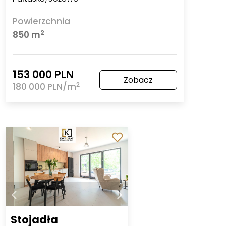
Powierzchnia
2
850 m
153 000 PLN
Zobacz
2
180 000 PLN/m
Stojadła