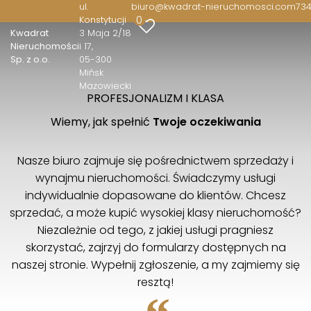
ul.
biuro@kwadrat-nieruchomosci.com
734
0
Konstytucji
Kwadrat
3 Maja 2/18
Nieruchomości
i 17
Sp. z o.o.
05-300
Mińsk
Mazowiecki
PROFESJONALIZM I KLASA
Wiemy, jak spełnić
Twoje oczekiwania
Nasze biuro zajmuje się pośrednictwem sprzedaży i
wynajmu nieruchomości. Świadczymy usługi
indywidualnie dopasowane do klientów. Chcesz
sprzedać, a może kupić wysokiej klasy nieruchomość?
Niezależnie od tego, z jakiej usługi pragniesz
skorzystać, zajrzyj do formularzy dostępnych na
naszej stronie. Wypełnij zgłoszenie, a my zajmiemy się
resztą!