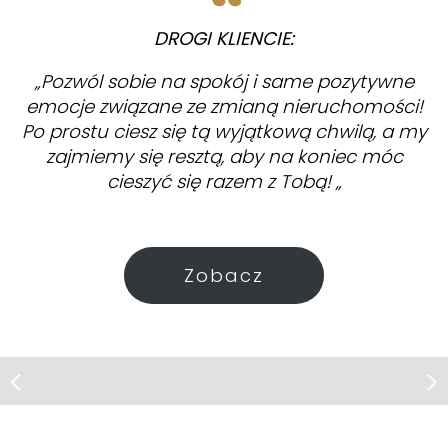
DROGI KLIENCIE:
„Pozwól sobie na spokój i same pozytywne
emocje związane ze zmianą nieruchomości!
Po prostu ciesz się tą wyjątkową chwilą, a my
zajmiemy się resztą, aby na koniec móc
cieszyć się razem z Tobą! „
Zobacz
Lokal | Wynajem
Mińsk Mazowiecki, Plac Stary
Rynek
Lokal z witryną | Wejście z ulicy |
2
14m