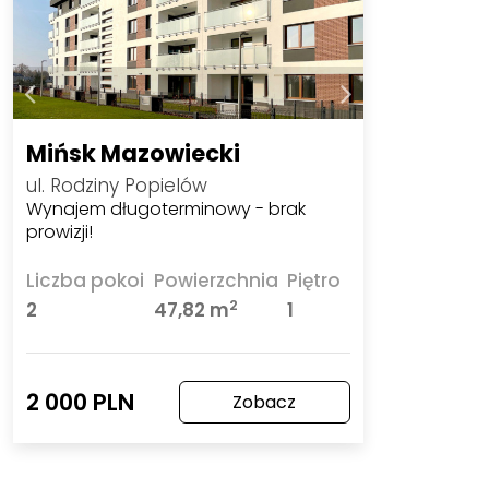
Mińsk Mazowiecki
ul. Rodziny Popielów
Wynajem długoterminowy - brak
prowizji!
Liczba pokoi
Powierzchnia
Piętro
2
2
47,82 m
1
2 000 PLN
Zobacz