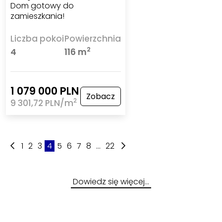
Dom gotowy do
zamieszkania!
Liczba pokoi
Powierzchnia
2
4
116 m
1 079 000 PLN
Zobacz
2
9 301,72 PLN/m
1
2
3
4
5
6
7
8
...
22
Dowiedz się więcej…